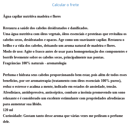
Calcular o frete
Água capilar nutritiva madeira e flores
Restaura a saúde dos cabelos desidratados e danificados.
Uma água nutritiva com óleos vegetais, óleos essenciais e proteínas que revitaliza os
cabelos secos, desidratados e opacos. Age como um suavizante capilar. Restaura o
brilho e a vida dos cabelos, deixando um aroma natural de madeira e flores.
Modo de uso: Agite o frasco antes de usar para homogeneização dos componentes e
borrife levemente sobre os cabelos secos, principalmente nas pontas.
Fragrâncias 100% naturais - aromatologia
Perfuma e hidrata seus cabelos proporcionando bem estar, pois além de todos esses
beneficios, por ser aromaterapia (tratamento com óleos essenciais 100% puros),
reduz o estresse e acalma a mente, indicado em estados de ansiedade, tensão.
Afrodisíaco, antidepressivo, antisséptico, combate a insônia promovendo um sono
relaxante e é considerado um excelente estimulante com propriedades afrodisíacas
para aumentar sua libido.
120 ml
Curiosidade: Gostam tanto desse aroma que várias vezes me pediram o perfume
dele.