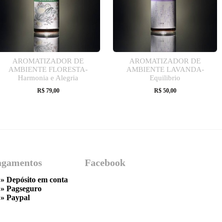
AROMATIZADOR DE
AROMATIZADOR DE
AMBIENTE FLORESTA-
AMBIENTE LAVANDA-
Harmonia e Alegria
Equilibrio
R$
79,00
R$
50,00
agamentos
Facebook
» Depósito em conta
»
Pagseguro
»
Paypal