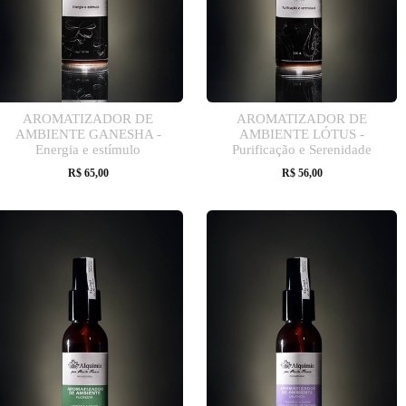
AROMATIZADOR DE
AROMATIZADOR DE
AMBIENTE GANESHA -
AMBIENTE LÓTUS -
Energia e estímulo
Purificação e Serenidade
R$
65,00
R$
56,00