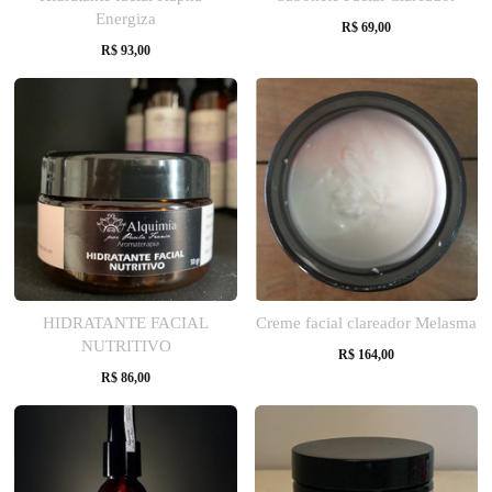
Energiza
R$
69,00
R$
93,00
HIDRATANTE FACIAL
Creme facial clareador Melasma
NUTRITIVO
R$
164,00
R$
86,00