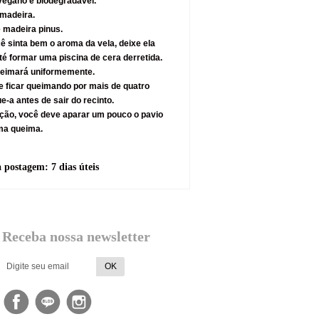
egano e biodegradável.
 madeira.
 madeira pinus.
ê sinta bem o aroma da vela, deixe ela
é formar uma piscina de cera derretida.
ueimará uniformemente.
e ficar queimando por mais de quatro
e-a antes de sair do recinto.
ação, você deve aparar um pouco o pavio
ma queima.
a postagem:
7 dias úteis
Receba nossa newsletter