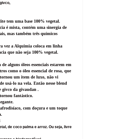
givco,
dite tem uma base 100% vegetal.
cia é mista, contém uma sinergia de
iais, mas também três químicos
ra vez a Alquimia coloca em linha
cia que não seja 100% vegetal.
 de alguns óleos essenciais estarem em
tros como o óleo essencial de rosa, que
 tornou um item de luxo, não vi
de usá-lo na vela. Então nesse blend
se givco da givaudan .
tornou fantástico.
hegante.
afrodisíaco, com doçura e um toque
a.
:
tal, de coco palma e arroz. Ou seja, livre