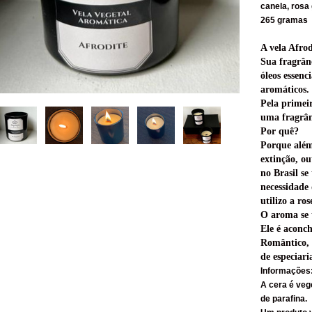
canela, rosa 
265 gramas
A vela Afro
Sua fragrân
óleos essenc
aromáticos.
Pela primei
uma fragrân
Por quê?
Porque além
extinção, ou
no Brasil se
necessidade 
utilizo a ro
O aroma se 
Ele é aconc
Romântico, 
de especiari
Informações
A cera é vege
de parafina.