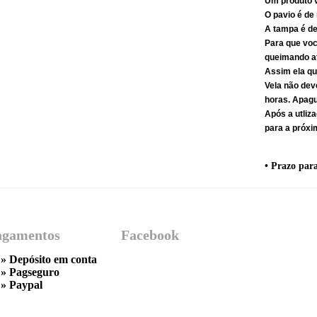
Um produto v
O pavio é de
A tampa é de
Para que voc
queimando at
Assim ela q
Vela não dev
horas. Apagu
Após a utliz
para a próxi
• Prazo par
agamentos
Facebook
» Depósito em conta
»
Pagseguro
»
Paypal