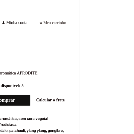
Minha conta
f
Meu carrinho
.
s
l aromática AFRODITE
disponível:
5
omprar
Calcular o frete
 aromática, com cera vegetal
frodisíaca.
alo, patchouli, ylang ylang, gengibre,