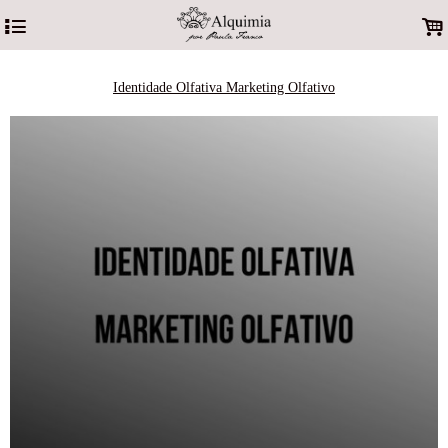
4
.
Identidade Olfativa Marketing Olfativo