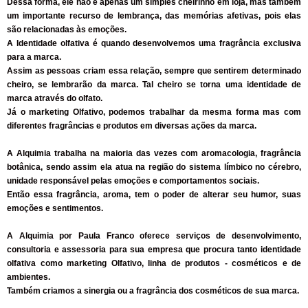
Dessa forma, ele não é apenas um simples cheirinho em loja, mas também
um importante recurso de lembrança, das memórias afetivas, pois elas
são relacionadas às emoções.
A Identidade olfativa é quando desenvolvemos uma fragrância exclusiva
para a marca.
Assim as pessoas criam essa relação, sempre que sentirem determinado
cheiro, se lembrarão da marca. Tal cheiro se torna uma identidade de
marca através do olfato.
Já o marketing Olfativo, podemos trabalhar da mesma forma mas com
diferentes fragrâncias e produtos em diversas ações da marca.
A Alquimia trabalha na maioria das vezes com aromacologia, fragrância
botânica, sendo assim ela atua na região do sistema límbico no cérebro,
unidade responsável pelas emoções e comportamentos sociais.
Então essa fragrância, aroma, tem o poder de alterar seu humor, suas
emoções e sentimentos.
A Alquimia por Paula Franco oferece serviços de desenvolvimento,
consultoria e assessoria para sua empresa que procura tanto identidade
olfativa como marketing Olfativo, linha de produtos - cosméticos e de
ambientes.
Também criamos a sinergia ou a fragrância dos cosméticos de sua marca.