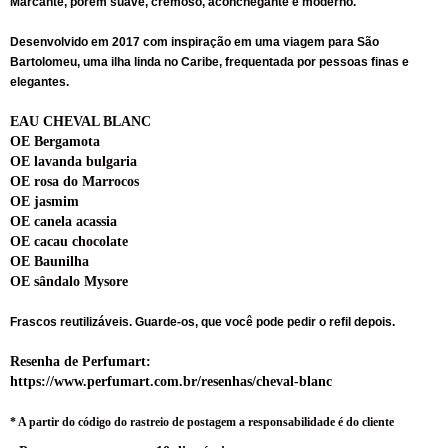
Marcante, porém suave, cremoso, aconchegante e moderno.
Desenvolvido em 2017 com inspiração em uma viagem para São
Bartolomeu, uma ilha linda no Caribe, frequentada por pessoas finas e
elegantes.
EAU CHEVAL BLANC
OE Bergamota
OE lavanda bulgaria
OE rosa do Marrocos
OE jasmim
OE canela acassia
OE cacau chocolate
OE Baunilha
OE sândalo Mysore
Frascos reutilizáveis. Guarde-os,
que você pode pedir o refil depois.
Resenha de Perfumart:
https://www.perfumart.com.br/resenhas/cheval-blanc
* A partir do código do rastreio de postagem a responsabilidade é do cliente