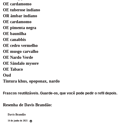
OE cardamomo
OE tuberose indiano
OR âmbar indiano
OE cardamomo
OE pimenta negra
OE baunilha
OE canabbis
OE cedro vermelho
OE musgo carvalho
OE Nardo Verde
OE Sândalo mysore
OE Tabaco
Oud
Tintura khus, opoponax, nardo
Frascos reutilizáveis. Guarde-os,
que você pode pedir o refil depois.
Resenha de Davis Brandão:
Davis Brandão
1
4
d
e
j
u
n
h
o
d
e
2
0
2
1
·
l
6
m
S
m
4
6
7
1
p
s
r
e
t
5