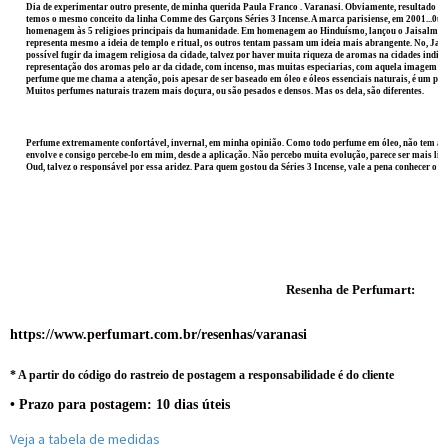
Dia de experimentar outro presente, de minha querida 
Paula Franco
 . Varanasi. Obviamente, resultado de
temos o mesmo conceito da linha Comme des Garçons Séries 3 Incense. A marca parisiense, em 2001...0u 2
homenagem às 5 religioes principais da humanidade. Em homenagem ao Hinduísmo, lançou o Jaisalmer E
representa mesmo a ideia de templo e ritual, os outros tentam passam um ideia mais abrangente. No, Jais
possível fugir da imagem religiosa da cidade, talvez por haver muita riqueza de aromas na cidades india
representação dos aromas pelo ar da cidade, com incenso, mas muitas especiarias, com aquela imagem d
perfume que me chama a atenção, pois apesar de ser baseado em óleo e óleos essenciais naturais, é um p
Muitos perfumes naturais trazem mais doçura, ou são pesados e densos. Mas os dela, são diferentes. 
Perfume extremamente confortável, invernal, em minha opinião. Como todo perfume em óleo, não tem a pro
envolve e consigo percebe-lo em mim, desde a aplicação. Não percebo muita evolução, parece ser mais linea
Oud, talvez o responsável por essa aridez. Para quem gostou da Séries 3 Incense, vale a pena conhecer o 
Resenha de Perfumart:
https://www.perfumart.com.br/resenhas/varanasi
* A partir do código do rastreio de postagem a responsabilidade é do cliente
• Prazo para postagem:
10 dias úteis
Veja a tabela de medidas