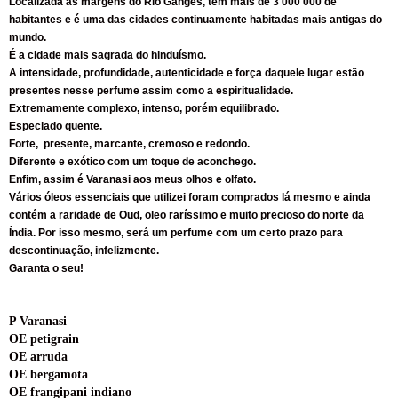
Localizada às margens do Rio Ganges, tem mais de 3 000 000 de
habitantes e é uma das cidades continuamente habitadas mais antigas do
mundo.
É a cidade mais sagrada do hinduísmo.
A intensidade, profundidade, autenticidade e força daquele lugar estão
presentes nesse perfume assim como a espiritualidade.
Extremamente complexo, intenso, porém equilibrado.
Especiado quente.
Forte, presente, marcante, cremoso e redondo.
Diferente e exótico com um toque de aconchego.
Enfim, assim é Varanasi aos meus olhos e olfato.
Vários óleos essenciais que utilizei foram comprados lá mesmo e ainda
contém a raridade de Oud, oleo raríssimo e muito precioso do norte da
Índia. Por isso mesmo, será um perfume com um certo prazo para
descontinuação, infelizmente.
Garanta o seu!
P Varanasi
OE petigrain
OE arruda
OE bergamota
OE frangipani indiano