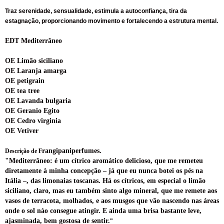
Traz serenidade, sensualidade, estimula a autoconfiança, tira da
estagnação, proporcionando movimento e fortalecendo a estrutura mental.
EDT Mediterrâneo
OE Limão siciliano
OE Laranja amarga
OE petigrain
OE tea tree
OE Lavanda bulgaria
OE Geranio Egito
OE Cedro virginia
OE Vetiver
rangipaniperfumes.
Descrição de F
"
Mediterrâneo
: é um
cítrico aromático
delicioso, que me remeteu
diretamente à minha concepção – já que eu nunca botei os pés na
Itália –, das limonaias toscanas. Há os
cítricos
, em especial o
limão
siciliano
, claro, mas eu também sinto algo
mineral
, que me remete aos
vasos de
terracota
,
molhados
, e aos
musgos
que vão nascendo nas áreas
onde o sol nào consegue atingir. E ainda uma brisa bastante leve,
ajasminada, bem gostosa de sentir.
"